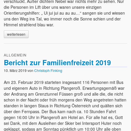
verschluckt. Außer dichtem Nebel war nichts mehr zu sehen. Nur
die Personen im Lift über uns waren unsere einzigen
Orientierungshilfen: „ Ui jui jui au au au…“ sangen sie und wiesen
uns den Weg ins Tal, wo immer noch die Sonne schien und der
Himmel strahlend blau war.
weiterlesen
ALLGEMEIN
Bericht zur Familienfreizeit 2019
10. März 2019
von
Christoph Finking
Am 23. Februar 2019 starteten insgesamt 116 Personen mit Bus
und eigenem Auto in Richtung Plangeroß. Erwartungsgemäß war
der Andrang am Grenztunnel Füssen groß und alle die, die nicht
schon in der Nacht oder früh morgens den Weg angetreten hatten
standen in langen Staus in Richtung Österreich und quälten sich
über den Fernpass. Der Bus kam nach ca. 10 Stunden Fahrt
gegen 16:00 Uhr in Plangeroß am Hotel an. Für alle hat es, Gott
sei Dank, mit dem Ausleihen der Skier bei Intersport Huter noch
geklappt, sodass am Sonntag pünktlich um 10:00 Uhr alle oben