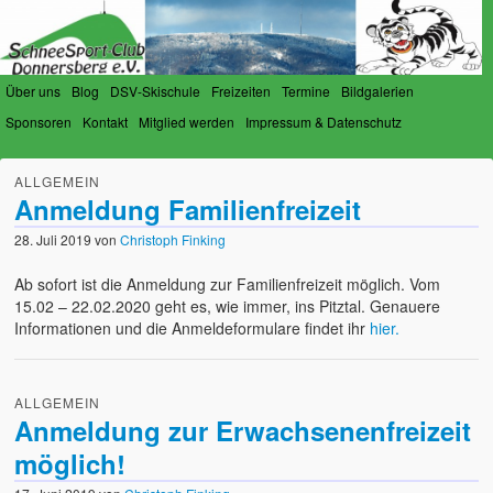
Über uns
Blog
DSV-Skischule
Freizeiten
Termine
Bildgalerien
Sponsoren
Kontakt
Mitglied werden
Impressum & Datenschutz
SchneeSport-Club Donnersberg
Der Verein für Schneesportfreunde am Donnersberg
ALLGEMEIN
e.V.
Anmeldung Familienfreizeit
28. Juli 2019
von
Christoph Finking
Ab sofort ist die Anmeldung zur Familienfreizeit möglich. Vom
15.02 – 22.02.2020 geht es, wie immer, ins Pitztal. Genauere
Informationen und die Anmeldeformulare findet ihr
hier.
ALLGEMEIN
Anmeldung zur Erwachsenenfreizeit
möglich!