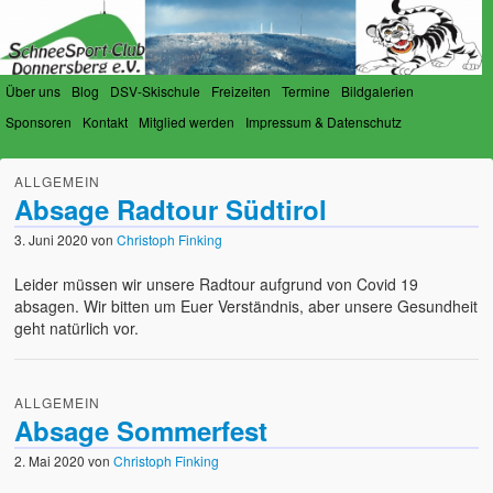
Über uns
Blog
DSV-Skischule
Freizeiten
Termine
Bildgalerien
Sponsoren
Kontakt
Mitglied werden
Impressum & Datenschutz
SchneeSport-Club Donnersberg
Der Verein für Schneesportfreunde am Donnersberg
ALLGEMEIN
e.V.
Absage Radtour Südtirol
3. Juni 2020
von
Christoph Finking
Leider müssen wir unsere Radtour aufgrund von Covid 19
absagen. Wir bitten um Euer Verständnis, aber unsere Gesundheit
geht natürlich vor.
ALLGEMEIN
Absage Sommerfest
2. Mai 2020
von
Christoph Finking