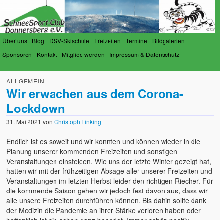
Über uns
Blog
DSV-Skischule
Freizeiten
Termine
Bildgalerien
Sponsoren
Kontakt
Mitglied werden
Impressum & Datenschutz
SchneeSport-Club Donnersberg
Der Verein für Schneesportfreunde am Donnersberg
ALLGEMEIN
e.V.
Wir erwachen aus dem Corona-
Lockdown
31. Mai 2021
von
Christoph Finking
Endlich ist es soweit und wir konnten und können wieder in die
Planung unserer kommenden Freizeiten und sonstigen
Veranstaltungen einsteigen. Wie uns der letzte Winter gezeigt hat,
hatten wir mit der frühzeitigen Absage aller unserer Freizeiten und
Veranstaltungen im letzten Herbst leider den richtigen Riecher. Für
die kommende Saison gehen wir jedoch fest davon aus, dass wir
alle unsere Freizeiten durchführen können. Bis dahin sollte dank
der Medizin die Pandemie an ihrer Stärke verloren haben oder
hoffentlich ist sie schon ganz beendet. Immer schön positiv