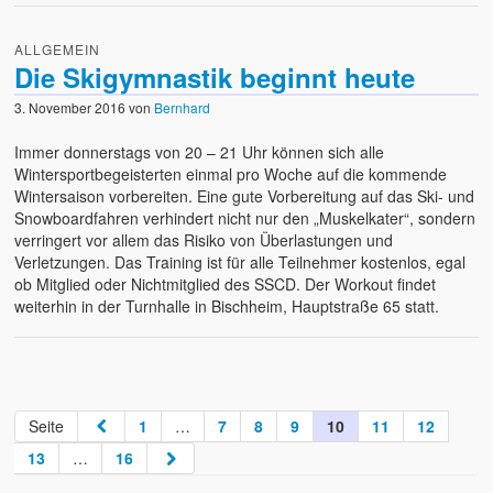
ALLGEMEIN
Die Skigymnastik beginnt heute
3. November 2016
von
Bernhard
Immer donnerstags von 20 – 21 Uhr können sich alle
Wintersportbegeisterten einmal pro Woche auf die kommende
Wintersaison vorbereiten. Eine gute Vorbereitung auf das Ski- und
Snowboardfahren verhindert nicht nur den „Muskelkater“, sondern
verringert vor allem das Risiko von Überlastungen und
Verletzungen. Das Training ist für alle Teilnehmer kostenlos, egal
ob Mitglied oder Nichtmitglied des SSCD. Der Workout findet
weiterhin in der Turnhalle in Bischheim, Hauptstraße 65 statt.
Seite
1
…
7
8
9
10
11
12
13
…
16