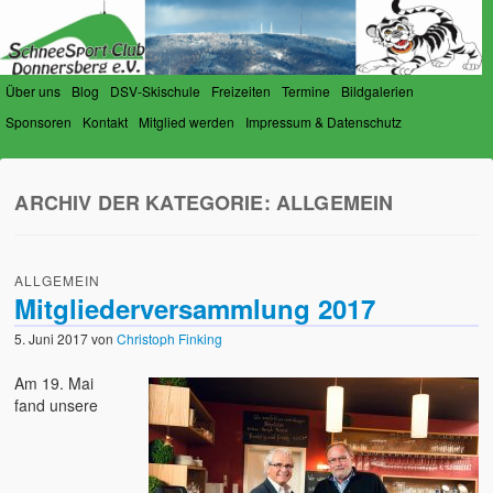
Über uns
Blog
DSV-Skischule
Freizeiten
Termine
Bildgalerien
Sponsoren
Kontakt
Mitglied werden
Impressum & Datenschutz
SchneeSport-Club Donnersberg
Der Verein für Schneesportfreunde am Donnersberg
e.V.
ARCHIV DER KATEGORIE:
ALLGEMEIN
ALLGEMEIN
Mitgliederversammlung 2017
5. Juni 2017
von
Christoph Finking
Am 19. Mai
fand unsere