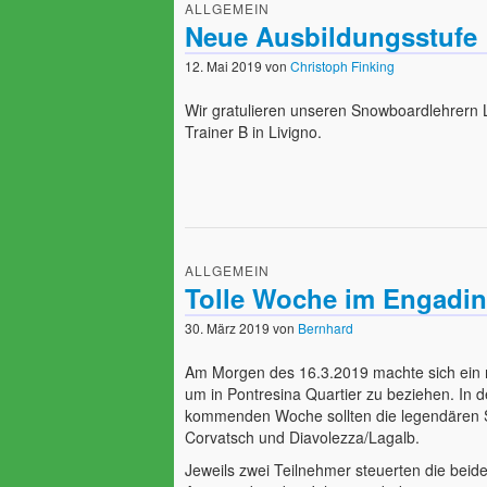
ALLGEMEIN
Neue Ausbildungsstufe
12. Mai 2019
von
Christoph Finking
Wir gratulieren unseren Snowboardlehrern
Trainer B in Livigno.
ALLGEMEIN
Tolle Woche im Engadi
30. März 2019
von
Bernhard
Am Morgen des 16.3.2019 machte sich ei
um in Pontresina Quartier zu beziehen. In d
kommenden Woche sollten die legendären Sk
Corvatsch und Diavolezza/Lagalb.
Jeweils zwei Teilnehmer steuerten die beide