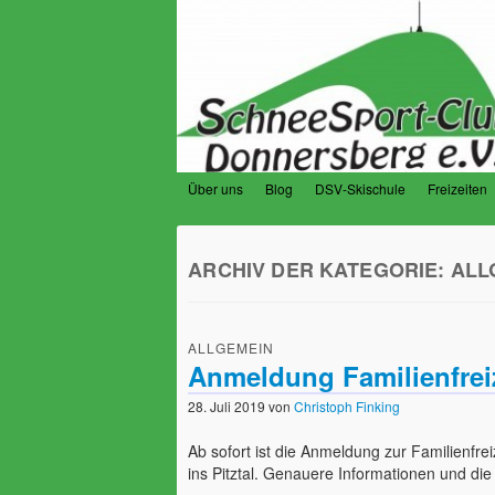
Über uns
Blog
DSV-Skischule
Freizeiten
SchneeSport-Club
Der Verein für Schneesportfreunde am 
ARCHIV DER KATEGORIE:
ALL
ALLGEMEIN
Anmeldung Familienfrei
28. Juli 2019
von
Christoph Finking
Ab sofort ist die Anmeldung zur Familienfre
ins Pitztal. Genauere Informationen und di