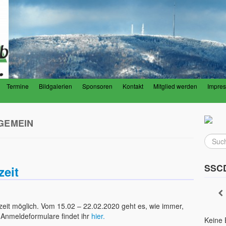
Termine
Bildgalerien
Sponsoren
Kontakt
Mitglied werden
Impre
 Donnersberg e.V.
Donnersberg
GEMEIN
SSCD
zeit
izeit möglich. Vom 15.02 – 22.02.2020 geht es, wie immer,
e Anmeldeformulare findet ihr
hier.
Keine 