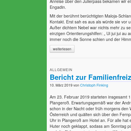
Anreise über den Julierpass bekamen wir e
Engadin.
Mit der berühmt berüchtigten Maloja-Schla
Kontakt. Erst sah es aus als würde sie vor u
Außer dichtem Nebel war nichts mehr zu se
einzigen Orientierungshilfen: „ Ui jui jui 
immer noch die Sonne schien und der Himme
weiterlesen
ALLGEMEIN
Bericht zur Familienfreiz
10. März 2019
von
Christoph Finking
Am 23. Februar 2019 starteten insgesamt 
Plangeroß. Erwartungsgemäß war der Andran
schon in der Nacht oder früh morgens den 
Österreich und quälten sich über den Fern
Uhr in Plangeroß am Hotel an. Für alle hat e
Huter noch geklappt, sodass am Sonntag pü