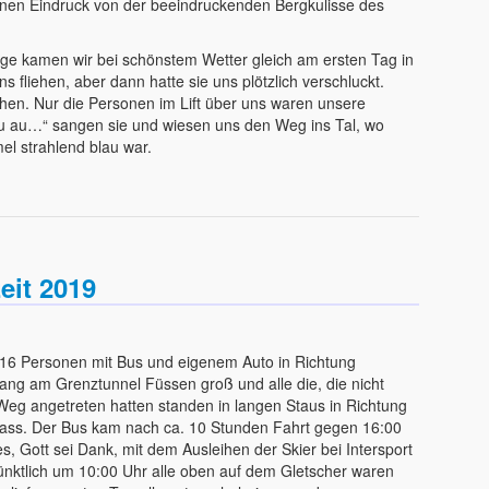
inen Eindruck von der beeindruckenden Bergkulisse des
nge kamen wir bei schönstem Wetter gleich am ersten Tag in
ns fliehen, aber dann hatte sie uns plötzlich verschluckt.
hen. Nur die Personen im Lift über uns waren unsere
au au au…“ sangen sie und wiesen uns den Weg ins Tal, wo
l strahlend blau war.
eit 2019
116 Personen mit Bus und eigenem Auto in Richtung
g am Grenztunnel Füssen groß und alle die, die nicht
Weg angetreten hatten standen in langen Staus in Richtung
pass. Der Bus kam nach ca. 10 Stunden Fahrt gegen 16:00
s, Gott sei Dank, mit dem Ausleihen der Skier bei Intersport
nktlich um 10:00 Uhr alle oben auf dem Gletscher waren