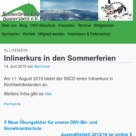
Über uns
Blog
DSV-Skischule
Freizeiten
Termine
Bildgalerien
Sponsoren
Kontakt
Mitglied werden
Impressum & Datenschutz
SchneeSport-Club Donnersberg
Der Verein für Schneesportfreunde am Donnersberg
ALLGEMEIN
e.V.
Inlinerkurs in den Sommerferien
14. Juni 2015
von
Bernhard
Am 11. August 2015 bietet der SSCD einen Inlinerkurs in
Kirchheimbolanden an.
Weitere Infos gibt es
hier
.
Permalink
Neue Übungsleiter für unsere DSV-Ski- und
Post navigation
Snowboardschule
Jugendfreizeit 2015/16 ist online