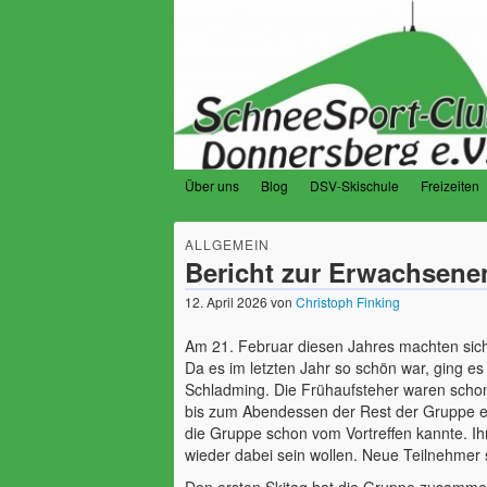
Über uns
Blog
DSV-Skischule
Freizeiten
SchneeSport-Club
ALLGEMEIN
Der Verein für Schneesportfreunde am 
Bericht zur Erwachsenenf
12. April 2026
von
Christoph Finking
Am 21. Februar diesen Jahres machten sic
Da es im letzten Jahr so schön war, ging es
Schladming. Die Frühaufsteher waren schon
bis zum Abendessen der Rest der Gruppe ei
die Gruppe schon vom Vortreffen kannte. Ihn
wieder dabei sein wollen. Neue Teilnehmer