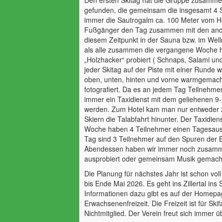
Den ersten Skitag hat die Gruppe zusamme
gefunden, die gemeinsam die insgesamt 4 S
immer die Sautrogalm ca. 100 Meter vom Hot
Fußgänger den Tag zusammen mit den ander
diesem Zeitpunkt in der Sauna bzw. im Well
als alle zusammen die vergangene Woche ha
„Holzhacker“ probiert ( Schnaps, Salami und
jeder Skitag auf der Piste mit einer Rund
oben, unten, hinten und vorne warmgemacht
fotografiert. Da es an jedem Tag Teilnehme
immer ein Taxidienst mit dem geliehenen 9-
werden. Zum Hotel kam man nur entweder z
Skiern die Talabfahrt hinunter. Der Taxid
Woche haben 4 Teilnehmer einen Tagesaus
Tag sind 3 Teilnehmer auf den Spuren der
Abendessen haben wir immer noch zusammen
ausprobiert oder g
Die Planung für nächstes Jahr ist schon vo
bis Ende Mai 2026. Es geht ins Zillertal in
Informationen dazu gibt es auf der Homep
Erwachsenenfreizeit. Die Freizeit ist für Sk
Nichtmitglied. Der Verein freut sich immer ü