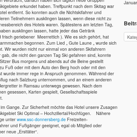
n verbracht, danach haben sich täglich neue Gruppen
Januar
kigebiete erkundet haben. Treffpunkt nach dem Skitag war
el entfernt. So konnten auch die Nichtskifahrer und
en Teilnehmern ausklingen lassen, wenn diese nicht zu
Beit
nessbereich des Hotels waren. Spätestens am letzten Tag,
ben ausklingen lassen, hatte jeder das Getränk
 frisch geriebener Meerrettich ). Wie es sich gehört, hat
e warmmachen begonnen. Zum Lied „ Gute Laune „ wurde sich
. Wir wurden nicht nur einmal von anderen Skifahrern
r gab, die nicht den ganzen Tag Ski gefahren sind, konnte
Sitzer Bus morgens und abends auf die Beine gestellt
u Fuß oder mit dem Auto den Berg hoch oder mit den
ienst wurde immer rege in Anspruch genommen. Während der
flug nach Salzburg unternommen, und an einem anderen
 Bergretter in Ramsau unterwegs gewesen. Nach dem
 gesessen, Karten gespielt, Gesellschaftsspiele
emeinsam Musik gemacht.
ll im Gange. Zur Sicherheit möchte das Hotel unsere Zusagen
s Skigebiet Ski Optimal – Hochzillertal/Hochfügen. Nähere
age unter
www.ssc-donnersberg.de
Freizeiten-
ifahrer und Fußgänger geeignet, egal ob Mitglied oder
ber neue „Ersttäter“.