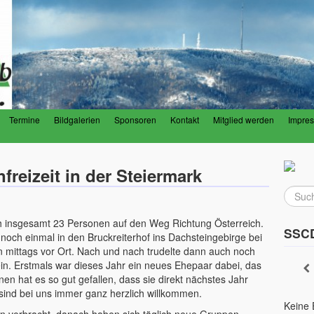
Termine
Bildgalerien
Sponsoren
Kontakt
Mitglied werden
Impre
 Donnersberg e.V.
Donnersberg
reizeit in der Steiermark
h insgesamt 23 Personen auf den Weg Richtung Österreich.
SSCD
 noch einmal in den Bruckreiterhof ins Dachsteingebirge bei
 mittags vor Ort. Nach und nach trudelte dann auch noch
n. Erstmals war dieses Jahr ein neues Ehepaar dabei, das
en hat es so gut gefallen, dass sie direkt nächstes Jahr
 sind bei uns immer ganz herzlich willkommen.
Keine 