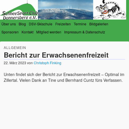
Über uns
Blog
DSV-Skischule
Freizeiten
Termine
Bildgalerien
Sponsoren
Kontakt
Mitglied werden
Impressum & Datenschutz
SchneeSport-Club Donnersberg
Der Verein für Schneesportfreunde am Donnersberg
ALLGEMEIN
e.V.
Bericht zur Erwachsenenfreizeit
22. März 2023
von
Christoph Finking
Unten findet sich der Bericht zur Erwachsenenfreizeit – Optimal im
Zillertal. Vielen Dank an Tine und Bernhard Cuntz fürs Verfassen.