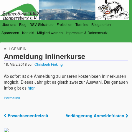
Über uns
Blog
DSV-Skischule
Freizeiten
Termine
Bildgalerien
Sponsoren
Kontakt
Mitglied werden
Impressum & Datenschutz
SchneeSport-Club Donnersberg
Der Verein für Schneesportfreunde am Donnersberg
ALLGEMEIN
e.V.
Anmeldung Inlinerkurse
18. März 2018
von
Christoph Finking
Ab sofort ist die Anmeldung zu unseren kostenlosen Inlinerkursen
möglich. Dieses Jahr gibt es gleich zwei zur Auswahl. Die genauen
Infos gibt es
hier
Permalink
Erwachsenenfreizeit
Verlängerung Anmeldefristen
Post navigation