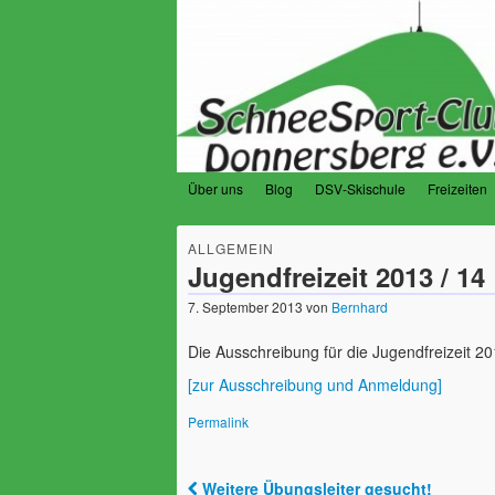
Über uns
Blog
DSV-Skischule
Freizeiten
SchneeSport-Club
ALLGEMEIN
Der Verein für Schneesportfreunde am 
Jugendfreizeit 2013 / 14
7. September 2013
von
Bernhard
Die Ausschreibung für die Jugendfreizeit 2013
[zur Ausschreibung und Anmeldung]
Permalink
Weitere Übungsleiter gesucht!