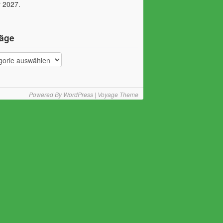
 2027.
räge
Powered By
WordPress
|
Voyage Theme